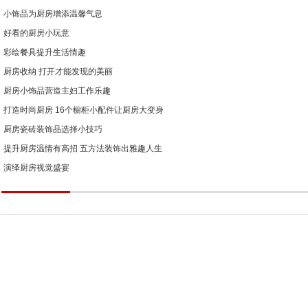
小饰品为厨房增添温馨气息
好看的厨房小玩意
彩绘餐具提升生活情趣
厨房收纳 打开才能发现的美丽
厨房小饰品营造主妇工作乐趣
打造时尚厨房 16个橱柜小配件让厨房大变身
厨房瓷砖装饰品选择小技巧
提升厨房温情有高招 五方法装饰出雅趣人生
演绎厨房视觉盛宴