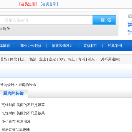
【会员注册】
【会员登录】
吉利仕
体翻新
商业办公翻修
翻新装修设计
装修材料
经典案例
陀 | 闸北 | 虹口 | 杨浦 | 宝山 | 嘉定 | 闵行 | 松江 | 青浦 | 浦东 | （外环周遍内）
改造与设计
> 厨房的装饰
厨房的装饰
烹饪时间 美丽的不只是饭菜
烹饪时间 美丽的不只是饭菜
小小桌布 营造浪漫
厨房装饰品添趣味