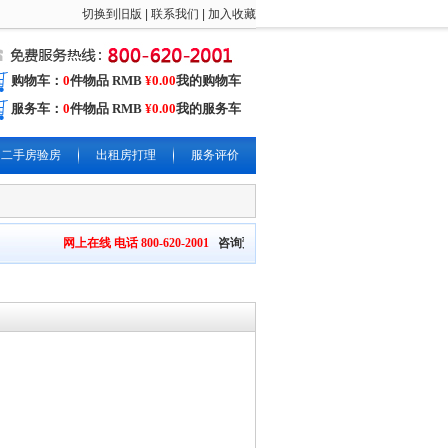
切换到旧版
|
联系我们
|
加入收藏
购物车：
0
件物品 RMB
¥0.00
我的购物车
服务车：
0
件物品 RMB
¥0.00
我的服务车
二手房验房
出租房打理
服务评价
网上在线 电话 800-620-2001
咨询预约报单
上门勘测
沟通建议 设计方案 